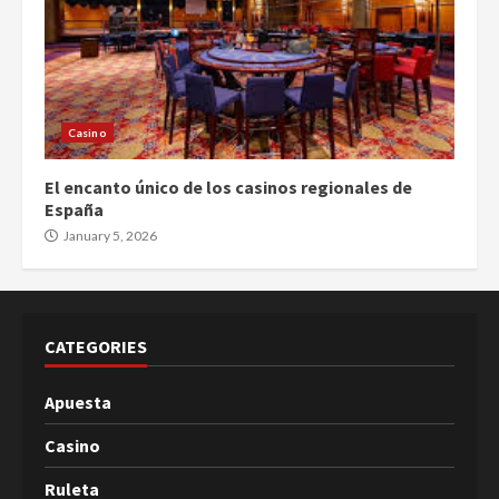
Casino
El encanto único de los casinos regionales de
España
January 5, 2026
CATEGORIES
Apuesta
Casino
Ruleta