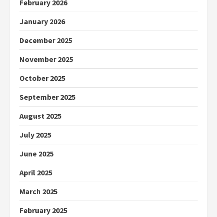
February 2026
January 2026
December 2025
November 2025
October 2025
September 2025
August 2025
July 2025
June 2025
April 2025
March 2025
February 2025