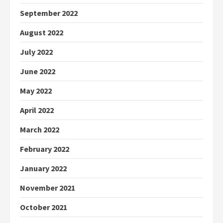
September 2022
August 2022
July 2022
June 2022
May 2022
April 2022
March 2022
February 2022
January 2022
November 2021
October 2021