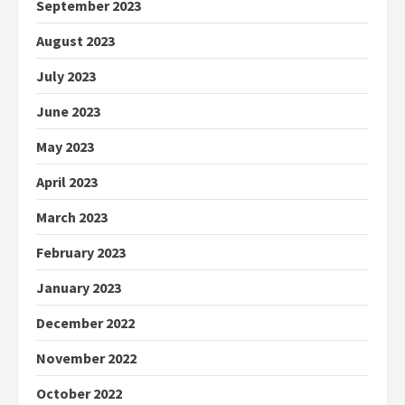
September 2023
August 2023
July 2023
June 2023
May 2023
April 2023
March 2023
February 2023
January 2023
December 2022
November 2022
October 2022