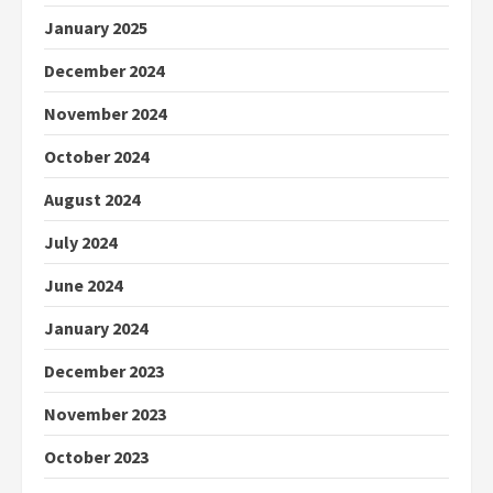
January 2025
December 2024
November 2024
October 2024
August 2024
July 2024
June 2024
January 2024
December 2023
November 2023
October 2023