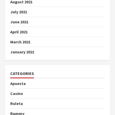
August 2021
July 2021
June 2021
April 2021
March 2021
January 2021
CATEGORIES
Apuesta
Casino
Ruleta
Rummy