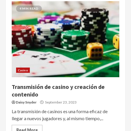
4 MIN READ
Casino
Transmisión de casino y creación de
contenido
Daisy Snyder
September 23, 2023
La transmisión de casinos es una forma eficaz de
llegar a nuevos jugadores y, al mismo tiempo,...
Read More