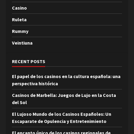
Casino
Ruleta
Rummy
Veintiuna
RECENT POSTS
El papel de los casinos en la cultura española: una
perspectiva histórica
Casinos de Marbella: Juegos de Lujo en la Costa
del Sol
El Lujoso Mundo de los Casinos Españoles: Un
Escaparate de Opulencia y Entretenimiento
El encanto único de los casinos regionales de