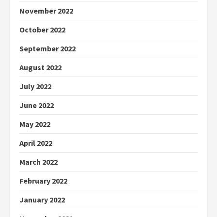
November 2022
October 2022
September 2022
August 2022
July 2022
June 2022
May 2022
April 2022
March 2022
February 2022
January 2022