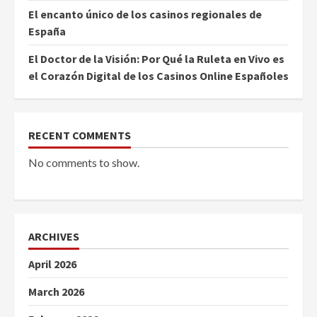
El encanto único de los casinos regionales de
España
El Doctor de la Visión: Por Qué la Ruleta en Vivo es
el Corazón Digital de los Casinos Online Españoles
RECENT COMMENTS
No comments to show.
ARCHIVES
April 2026
March 2026