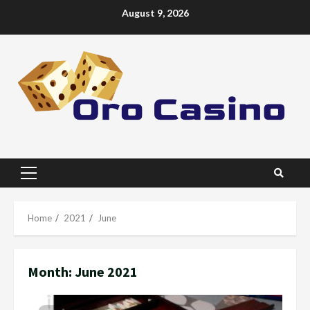
Skip
August 9, 2026
to
content
Primary
Menu
Home
2021
June
Month:
June 2021