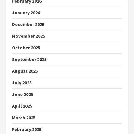
February 2026
January 2026
December 2025
November 2025
October 2025
September 2025
August 2025
July 2025
June 2025
April 2025
March 2025
February 2025