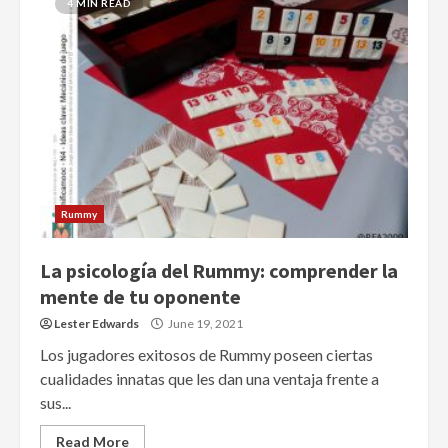
4 MIN READ
Rummy
La psicología del Rummy: comprender la
mente de tu oponente
Lester Edwards
June 19, 2021
Los jugadores exitosos de Rummy poseen ciertas
cualidades innatas que les dan una ventaja frente a
sus...
Read More