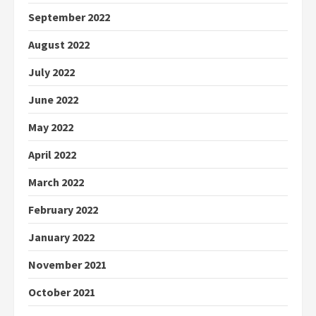
September 2022
August 2022
July 2022
June 2022
May 2022
April 2022
March 2022
February 2022
January 2022
November 2021
October 2021