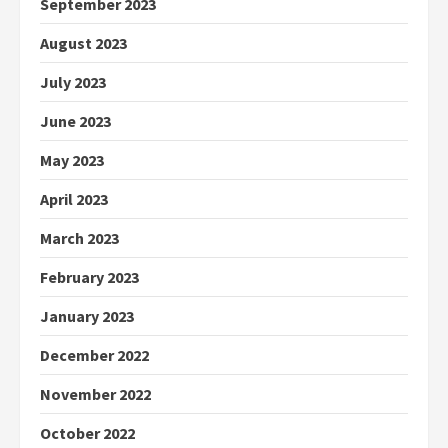
September 2023
August 2023
July 2023
June 2023
May 2023
April 2023
March 2023
February 2023
January 2023
December 2022
November 2022
October 2022