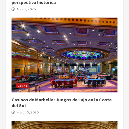
perspectiva histórica
April 7, 2026
Casino
Casinos de Marbella: Juegos de Lujo en la Costa
del Sol
March 5, 2026