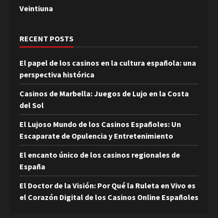
Veintiuna
RECENT POSTS
El papel de los casinos en la cultura española: una
perspectiva histórica
Casinos de Marbella: Juegos de Lujo en la Costa
del Sol
El Lujoso Mundo de los Casinos Españoles: Un
Escaparate de Opulencia y Entretenimiento
El encanto único de los casinos regionales de
España
El Doctor de la Visión: Por Qué la Ruleta en Vivo es
el Corazón Digital de los Casinos Online Españoles