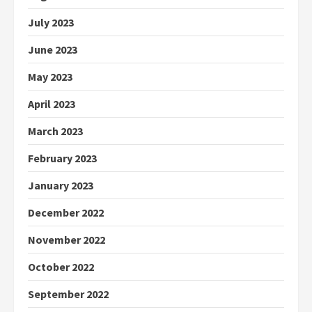
July 2023
June 2023
May 2023
April 2023
March 2023
February 2023
January 2023
December 2022
November 2022
October 2022
September 2022