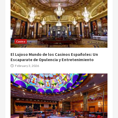
Casino
El Lujoso Mundo de los Casinos Españoles: Un
Escaparate de Opulencia y Entretenimiento
February 3, 2026