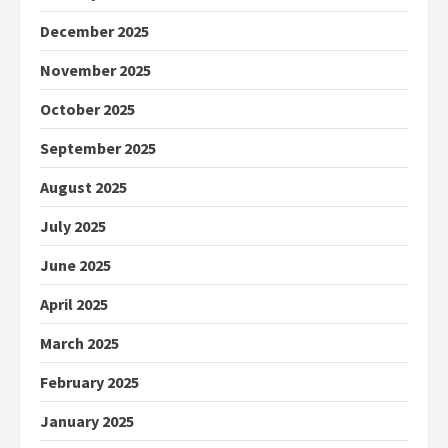
December 2025
November 2025
October 2025
September 2025
August 2025
July 2025
June 2025
April 2025
March 2025
February 2025
January 2025