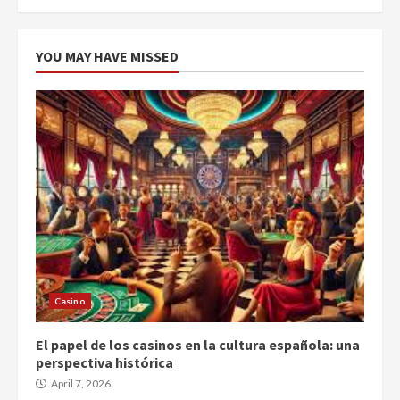
YOU MAY HAVE MISSED
Casino
El papel de los casinos en la cultura española: una
perspectiva histórica
April 7, 2026