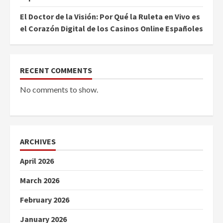
El Doctor de la Visión: Por Qué la Ruleta en Vivo es
el Corazón Digital de los Casinos Online Españoles
RECENT COMMENTS
No comments to show.
ARCHIVES
April 2026
March 2026
February 2026
January 2026