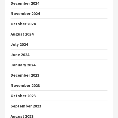
December 2024
November 2024
October 2024
August 2024
July 2024
June 2024
January 2024
December 2023
November 2023
October 2023
September 2023
August 2023