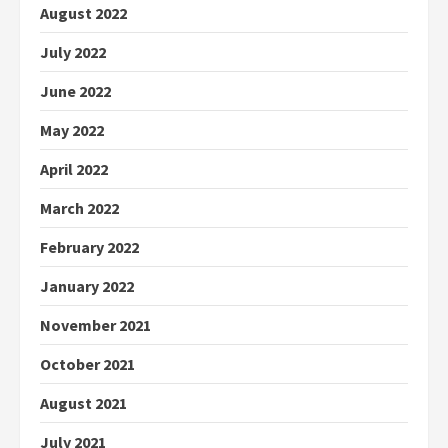
August 2022
July 2022
June 2022
May 2022
April 2022
March 2022
February 2022
January 2022
November 2021
October 2021
August 2021
July 2021