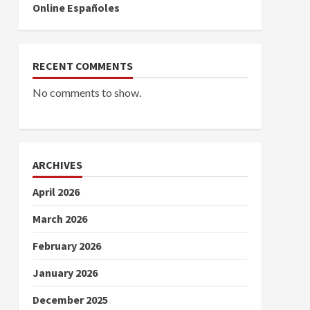
Online Españoles
RECENT COMMENTS
No comments to show.
ARCHIVES
April 2026
March 2026
February 2026
January 2026
December 2025