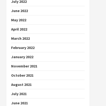
July 2022
June 2022
May 2022
April 2022
March 2022
February 2022
January 2022
November 2021
October 2021
August 2021
July 2021
June 2021