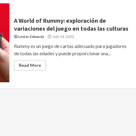
A World of Rummy: exploración de
variaciones del juego en todas las culturas
Lester Edwards
July 14, 2023
Rummy es un juego de cartas adecuado para jugadores
de todas las edades y puede proporcionar una...
Read More