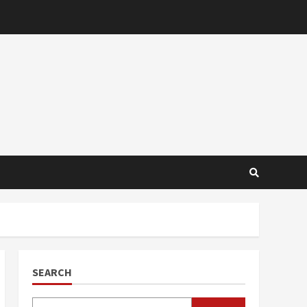
SEARCH