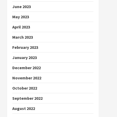
June 2023
May 2023
April 2023
March 2023
February 2023
January 2023
December 2022
November 2022
October 2022
September 2022
August 2022