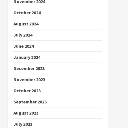
November 2024
October 2024
August 2024
July 2024
June 2024
January 2024
December 2023
November 2023
October 2023
September 2023
August 2023
July 2023