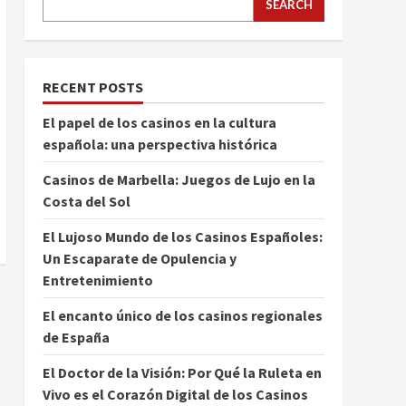
SEARCH
RECENT POSTS
El papel de los casinos en la cultura
española: una perspectiva histórica
Casinos de Marbella: Juegos de Lujo en la
Costa del Sol
El Lujoso Mundo de los Casinos Españoles:
Un Escaparate de Opulencia y
Entretenimiento
El encanto único de los casinos regionales
de España
El Doctor de la Visión: Por Qué la Ruleta en
Vivo es el Corazón Digital de los Casinos