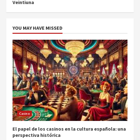
Veintiuna
YOU MAY HAVE MISSED
Casino
El papel de los casinos en la cultura española: una
perspectiva histórica