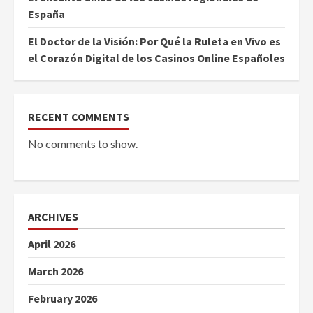
España
El Doctor de la Visión: Por Qué la Ruleta en Vivo es
el Corazón Digital de los Casinos Online Españoles
RECENT COMMENTS
No comments to show.
ARCHIVES
April 2026
March 2026
February 2026