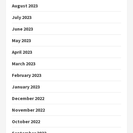
August 2023
July 2023
June 2023
May 2023
April 2023
March 2023
February 2023
January 2023
December 2022
November 2022
October 2022
September 2022