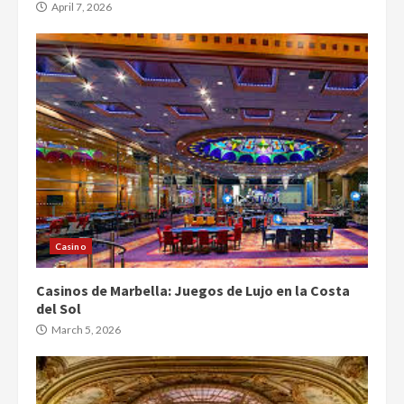
April 7, 2026
Casino
Casinos de Marbella: Juegos de Lujo en la Costa
del Sol
March 5, 2026