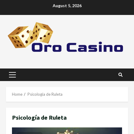
Skip
August 5, 2026
to
content
Primary
Menu
Home
Psicología de Ruleta
Psicología de Ruleta