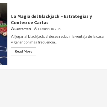
La Magia del Blackjack – Estrategias y
Conteo de Cartas
Daisy Snyder
February 18, 2023
Al jugar al blackjack, si desea reducir la ventaja de la casa
y ganar con más frecuencia...
Read More