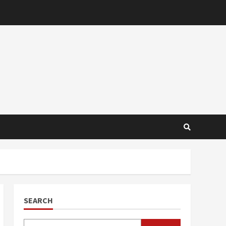
SEARCH