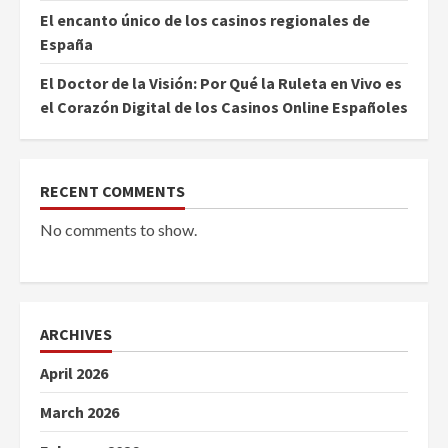
El encanto único de los casinos regionales de
España
El Doctor de la Visión: Por Qué la Ruleta en Vivo es
el Corazón Digital de los Casinos Online Españoles
RECENT COMMENTS
No comments to show.
ARCHIVES
April 2026
March 2026