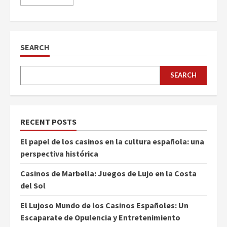
SEARCH
SEARCH
RECENT POSTS
El papel de los casinos en la cultura española: una
perspectiva histórica
Casinos de Marbella: Juegos de Lujo en la Costa
del Sol
El Lujoso Mundo de los Casinos Españoles: Un
Escaparate de Opulencia y Entretenimiento