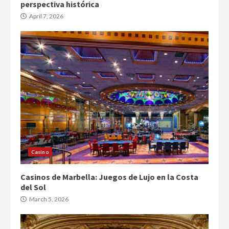
perspectiva histórica
April 7, 2026
Casino
Casinos de Marbella: Juegos de Lujo en la Costa
del Sol
March 5, 2026