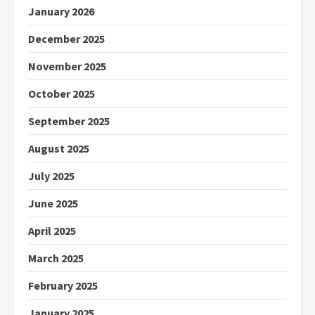
January 2026
December 2025
November 2025
October 2025
September 2025
August 2025
July 2025
June 2025
April 2025
March 2025
February 2025
January 2025