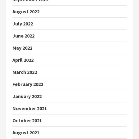
August 2022
July 2022
June 2022
May 2022
April 2022
March 2022
February 2022
January 2022
November 2021
October 2021
August 2021