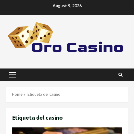
Skip
August 9, 2026
to
content
Primary
Menu
Home
Etiqueta del casino
Etiqueta del casino