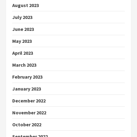
August 2023
July 2023
June 2023
May 2023
April 2023
March 2023
February 2023
January 2023
December 2022
November 2022
October 2022
September 2022