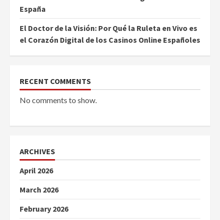
España
El Doctor de la Visión: Por Qué la Ruleta en Vivo es
el Corazón Digital de los Casinos Online Españoles
RECENT COMMENTS
No comments to show.
ARCHIVES
April 2026
March 2026
February 2026