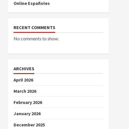
Online Españoles
RECENT COMMENTS
No comments to show.
ARCHIVES
April 2026
March 2026
February 2026
January 2026
December 2025