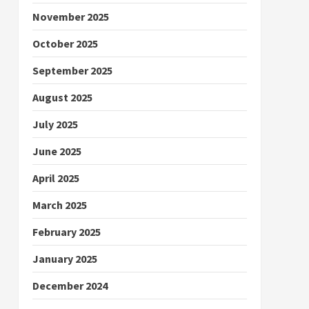
November 2025
October 2025
September 2025
August 2025
July 2025
June 2025
April 2025
March 2025
February 2025
January 2025
December 2024