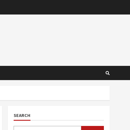
SEARCH