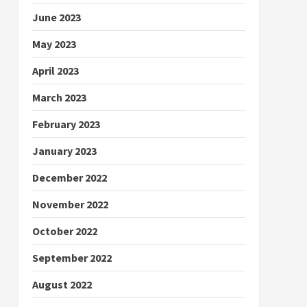
June 2023
May 2023
April 2023
March 2023
February 2023
January 2023
December 2022
November 2022
October 2022
September 2022
August 2022