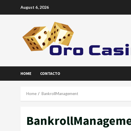
Skip
August 6, 2026
to
content
HOME
CONTACTO
Home
BankrollManagement
BankrollManagem