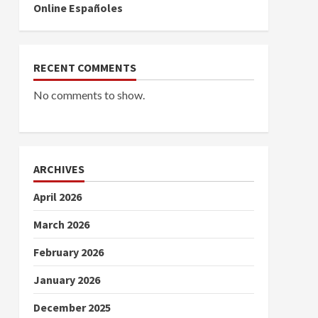
Online Españoles
RECENT COMMENTS
No comments to show.
ARCHIVES
April 2026
March 2026
February 2026
January 2026
December 2025