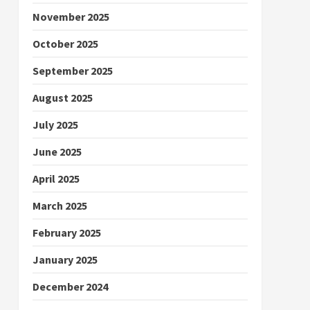
November 2025
October 2025
September 2025
August 2025
July 2025
June 2025
April 2025
March 2025
February 2025
January 2025
December 2024