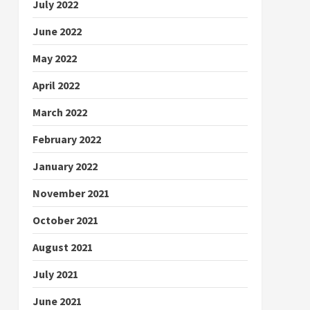
July 2022
June 2022
May 2022
April 2022
March 2022
February 2022
January 2022
November 2021
October 2021
August 2021
July 2021
June 2021