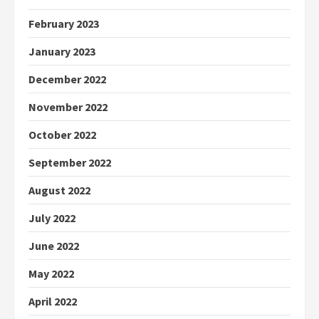
February 2023
January 2023
December 2022
November 2022
October 2022
September 2022
August 2022
July 2022
June 2022
May 2022
April 2022