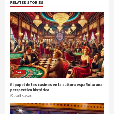
RELATED STORIES
Casino
El papel de los casinos en la cultura española: una
perspectiva histórica
April 7, 2026