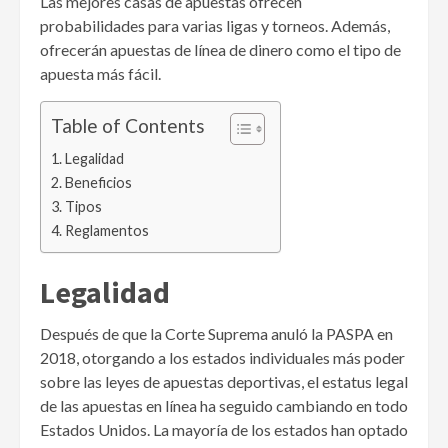
Las mejores casas de apuestas ofrecen
probabilidades para varias ligas y torneos. Además,
ofrecerán apuestas de línea de dinero como el tipo de
apuesta más fácil.
Table of Contents
Legalidad
Beneficios
Tipos
Reglamentos
Legalidad
Después de que la Corte Suprema anuló la PASPA en
2018, otorgando a los estados individuales más poder
sobre las leyes de apuestas deportivas, el estatus legal
de las apuestas en línea ha seguido cambiando en todo
Estados Unidos. La mayoría de los estados han optado