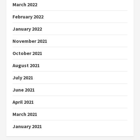
March 2022
February 2022
January 2022
November 2021
October 2021
August 2021
July 2021
June 2021
April 2021
March 2021
January 2021