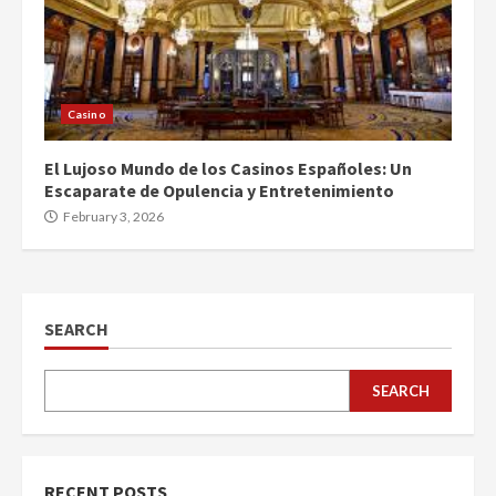
Casino
El Lujoso Mundo de los Casinos Españoles: Un
Escaparate de Opulencia y Entretenimiento
February 3, 2026
SEARCH
SEARCH
RECENT POSTS