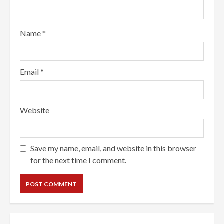
Name
*
Email
*
Website
Save my name, email, and website in this browser
for the next time I comment.