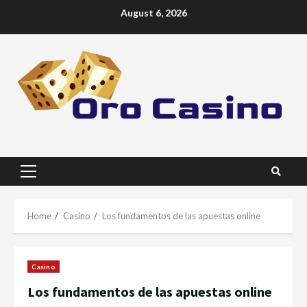
Skip
August 6, 2026
to
content
Primary
Menu
Home
Casino
Los fundamentos de las apuestas online
Casino
Los fundamentos de las apuestas online