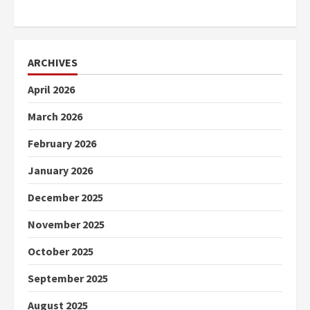
ARCHIVES
April 2026
March 2026
February 2026
January 2026
December 2025
November 2025
October 2025
September 2025
August 2025