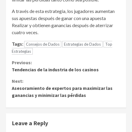
A través de esta estrategia, los jugadores aumentan
sus apuestas después de ganar con una apuesta
Realizar y obtienen ganancias después de aterrizar
cuatro veces.
Tags:
Consejos de Dados
Estrategias de Dados
Top
Estrategias
Continue
Previous:
Tendencias de la industria de los casinos
Reading
Next:
Asesoramiento de expertos para maximizar las
ganancias y minimizar las pérdidas
Leave a Reply