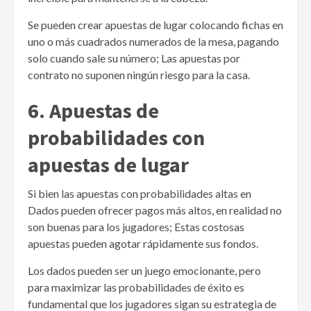
Se pueden crear apuestas de lugar colocando fichas en
uno o más cuadrados numerados de la mesa, pagando
solo cuando sale su número; Las apuestas por
contrato no suponen ningún riesgo para la casa.
6. Apuestas de
probabilidades con
apuestas de lugar
Si bien las apuestas con probabilidades altas en
Dados pueden ofrecer pagos más altos, en realidad no
son buenas para los jugadores; Estas costosas
apuestas pueden agotar rápidamente sus fondos.
Los dados pueden ser un juego emocionante, pero
para maximizar las probabilidades de éxito es
fundamental que los jugadores sigan su estrategia de