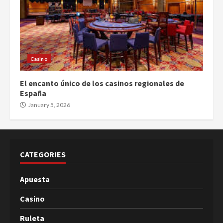
Casino
El encanto único de los casinos regionales de
España
January 5, 2026
CATEGORIES
Apuesta
Casino
Ruleta