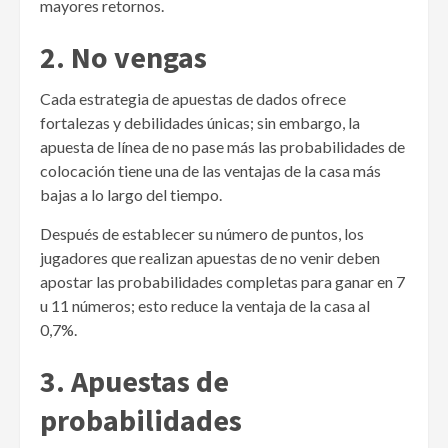
mayores retornos.
2. No vengas
Cada estrategia de apuestas de dados ofrece
fortalezas y debilidades únicas; sin embargo, la
apuesta de línea de no pase más las probabilidades de
colocación tiene una de las ventajas de la casa más
bajas a lo largo del tiempo.
Después de establecer su número de puntos, los
jugadores que realizan apuestas de no venir deben
apostar las probabilidades completas para ganar en 7
u 11 números; esto reduce la ventaja de la casa al
0,7%.
3. Apuestas de
probabilidades