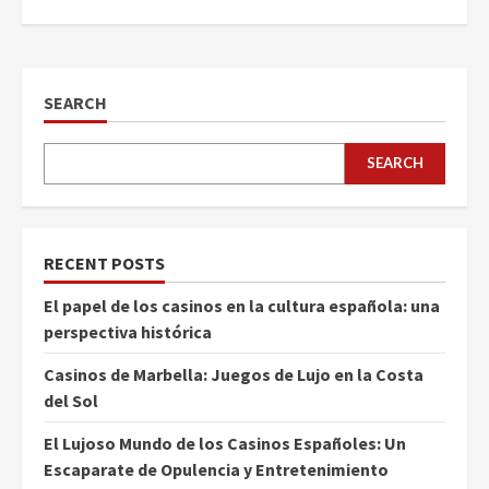
SEARCH
SEARCH
RECENT POSTS
El papel de los casinos en la cultura española: una
perspectiva histórica
Casinos de Marbella: Juegos de Lujo en la Costa
del Sol
El Lujoso Mundo de los Casinos Españoles: Un
Escaparate de Opulencia y Entretenimiento