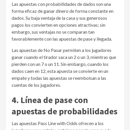
Las apuestas con probabilidades de dados son una
forma eficaz de ganar dinero de forma constante en
dados. Su baja ventaja de la casa y sus generosos
pagos los convierten en opciones atractivas; sin
embargo, sus ventajas no se comparan tan
favorablemente con las apuestas de pase y llegada.
Las apuestas de No Pasar permiten a los jugadores
ganar cuando el tirador saca un 2 o un 3, mientras que
pierden con un 7 o un 11. Sin embargo, cuando los
dados caen en 12, esta apuesta se convierte en un
empate y todas las apuestas se reembolsan a las
cuentas de los jugadores.
4. Línea de pase con
apuestas de probabilidades
Las apuestas Pass Line with Odds ofrecen a los