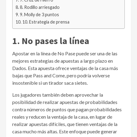
8. Rodillo arriesgado
9. Molly de 3 puntos
10. Estrategia de prensa
1. No pases la línea
Apostar en la línea de No Pase puede ser una de las
mejores estrategias de apuestas a largo plazo en
Dados. Esta apuesta ofrece ventajas de la casa más
bajas que Pass and Come, pero podría volverse
insostenible si un tirador saca sietes.
Los jugadores también deben aprovechar la
posibilidad de realizar apuestas de probabilidades
contra números de puntos que pagan probabilidades
reales y reducen la ventaja de la casa, en lugar de
realizar apuestas difíciles, que tienen ventajas de la
casa mucho más altas. Este enfoque puede generar