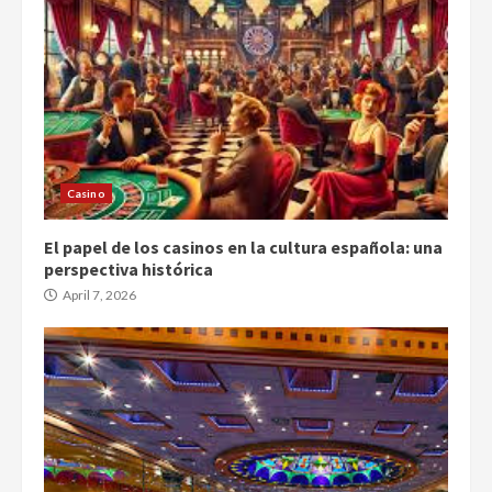
Casino
El papel de los casinos en la cultura española: una
perspectiva histórica
April 7, 2026