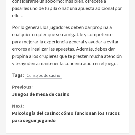
considerarse un soborno; más bien, ofrécete a
pasarles uno de tu pila o haz una apuesta adicional por
ellos.
Por lo general, los jugadores deben dar propina a
cualquier crupier que sea amigable y competente,
para mejorar la experiencia general y ayudar a evitar
errores al realizar las apuestas. Además, debes dar
propina a los crupieres que te presten mucha atención
y te ayuden a mantener la concentración en el juego.
Tags:
Consejos de casino
Continue
Previous:
Juegos de mesa de casino
Reading
Next:
Psicología del casino: cómo funcionan los trucos
para seguir jugando