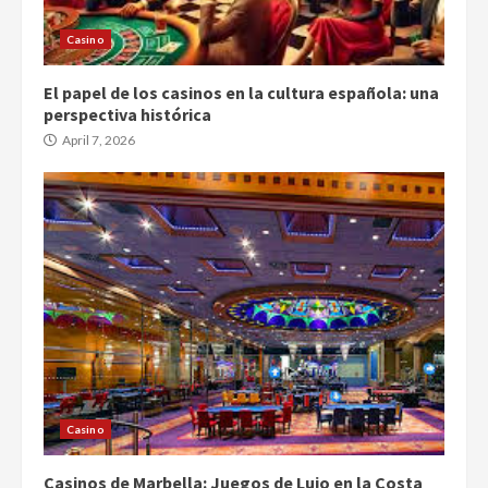
Casino
El papel de los casinos en la cultura española: una
perspectiva histórica
April 7, 2026
Casino
Casinos de Marbella: Juegos de Lujo en la Costa