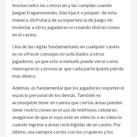
involucrados las conozcan y las cumplan cuando
juegan tragamonedas, blackjack o póquer; de esta
manera, disfrutará de su experiencia de juego sin
molestar a otros jugadores ni creando distracciones
en el casino.
Una de las reglas fundamentales en cualquier casino
es no ofrecer consejos no solicitados a otros
jugadores, ya que esto a menudo puede verse como
menosprecio y provocar que cada participante pierda
más dinero.
Además, es fundamental que los jugadores respeten el
espacio personal de los demás. También es
aconsejable tener en cuenta que ciertas áreas pueden
tener restricciones en el uso de teléfonos celulares;
asegúrese de que el suyo esté en silencio o en silencio
cuando ingrese a áreas restringidas de un casino. Por
último, sea siempre cortés con los crupieres y los