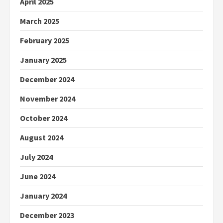
April 2025
March 2025
February 2025
January 2025
December 2024
November 2024
October 2024
August 2024
July 2024
June 2024
January 2024
December 2023