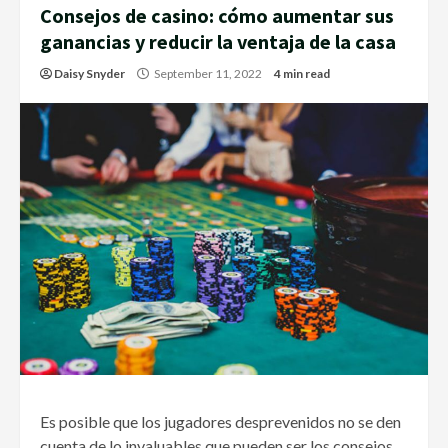
Consejos de casino: cómo aumentar sus
ganancias y reducir la ventaja de la casa
Daisy Snyder
September 11, 2022
4 min read
Es posible que los jugadores desprevenidos no se den
cuenta de lo invaluables que pueden ser los consejos