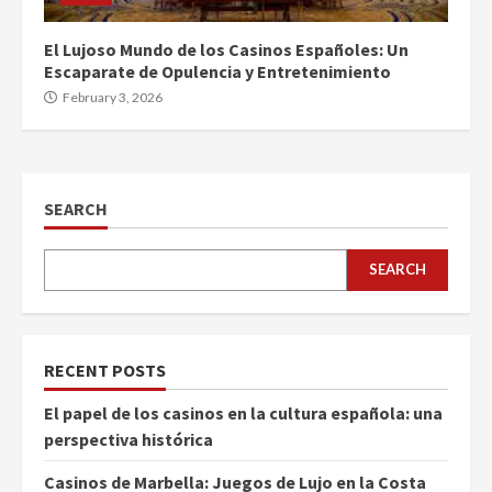
El Lujoso Mundo de los Casinos Españoles: Un
Escaparate de Opulencia y Entretenimiento
February 3, 2026
SEARCH
SEARCH
RECENT POSTS
El papel de los casinos en la cultura española: una
perspectiva histórica
Casinos de Marbella: Juegos de Lujo en la Costa