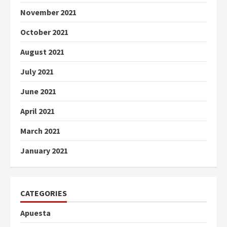
November 2021
October 2021
August 2021
July 2021
June 2021
April 2021
March 2021
January 2021
CATEGORIES
Apuesta